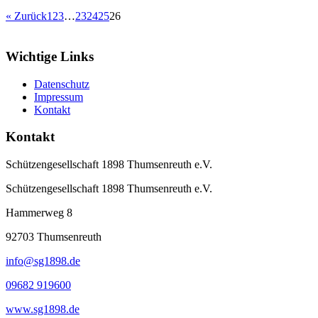
« Zurück
1
2
3
…
23
24
25
26
Wichtige Links
Datenschutz
Impressum
Kontakt
Kontakt
Schützengesellschaft 1898 Thumsenreuth e.V.
Schützengesellschaft 1898 Thumsenreuth e.V.
Hammerweg 8
92703
Thumsenreuth
info@sg1898.de
09682 919600
www.sg1898.de