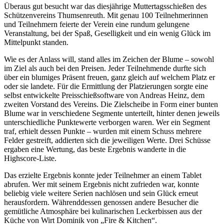
Überaus gut besucht war das diesjährige Muttertagsschießen des
Schützenvereins Thumsenreuth. Mit genau 100 Teilnehmerinnen
und Teilnehmern feierte der Verein eine rundum gelungene
Veranstaltung, bei der Spaß, Geselligkeit und ein wenig Glück im
Mittelpunkt standen.
Wie es der Anlass will, stand alles im Zeichen der Blume – sowohl
im Ziel als auch bei den Preisen. Jeder Teilnehmende durfte sich
über ein blumiges Präsent freuen, ganz gleich auf welchem Platz er
oder sie landete. Für die Ermittlung der Platzierungen sorgte eine
selbst entwickelte Preisschießsoftware von Andreas Heinz, dem
zweiten Vorstand des Vereins. Die Zielscheibe in Form einer bunten
Blume war in verschiedene Segmente unterteilt, hinter denen jeweils
unterschiedliche Punktewerte verborgen waren. Wer ein Segment
traf, erhielt dessen Punkte – wurden mit einem Schuss mehrere
Felder gestreift, addierten sich die jeweiligen Werte. Drei Schüsse
ergaben eine Wertung, das beste Ergebnis wanderte in die
Highscore-Liste.
Das erzielte Ergebnis konnte jeder Teilnehmer an einem Tablet
abrufen. Wer mit seinem Ergebnis nicht zufrieden war, konnte
beliebig viele weitere Serien nachlösen und sein Glück erneut
herausfordern. Währenddessen genossen andere Besucher die
gemütliche Atmosphäre bei kulinarischen Leckerbissen aus der
Küche von Wirt Dominik von „Fire & Kitchen“.