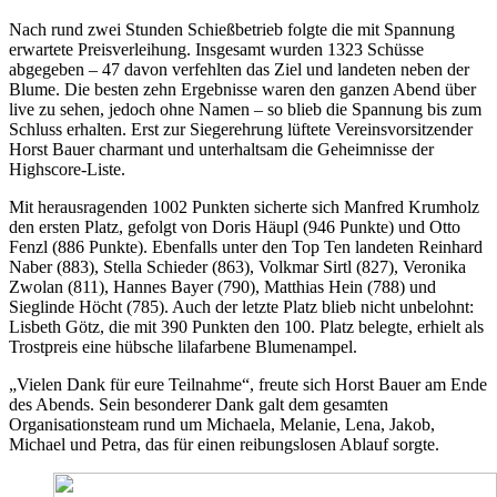
Nach rund zwei Stunden Schießbetrieb folgte die mit Spannung
erwartete Preisverleihung. Insgesamt wurden 1323 Schüsse
abgegeben – 47 davon verfehlten das Ziel und landeten neben der
Blume. Die besten zehn Ergebnisse waren den ganzen Abend über
live zu sehen, jedoch ohne Namen – so blieb die Spannung bis zum
Schluss erhalten. Erst zur Siegerehrung lüftete Vereinsvorsitzender
Horst Bauer charmant und unterhaltsam die Geheimnisse der
Highscore-Liste.
Mit herausragenden 1002 Punkten sicherte sich Manfred Krumholz
den ersten Platz, gefolgt von Doris Häupl (946 Punkte) und Otto
Fenzl (886 Punkte). Ebenfalls unter den Top Ten landeten Reinhard
Naber (883), Stella Schieder (863), Volkmar Sirtl (827), Veronika
Zwolan (811), Hannes Bayer (790), Matthias Hein (788) und
Sieglinde Höcht (785). Auch der letzte Platz blieb nicht unbelohnt:
Lisbeth Götz, die mit 390 Punkten den 100. Platz belegte, erhielt als
Trostpreis eine hübsche lilafarbene Blumenampel.
„Vielen Dank für eure Teilnahme“, freute sich Horst Bauer am Ende
des Abends. Sein besonderer Dank galt dem gesamten
Organisationsteam rund um Michaela, Melanie, Lena, Jakob,
Michael und Petra, das für einen reibungslosen Ablauf sorgte.